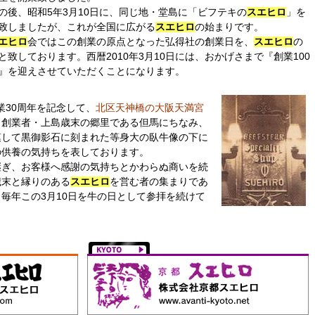
後、昭和5年3月10日に、同じ地・堂島に「ビフテキの
スエヒロ
」を
致しましたが、これが全国に広がる
スエヒロ
の始まりです。
エヒロ
会ではこの創業の原点となった弘得社の創業日を、
スエヒロ
の
と致しております。西暦2010年3月10日には、おかげさまで『創業100
』を迎えさせていただくことになります。
業30周年を記念して、
北区天神橋の大阪天満宮
。創業者・上島歳末の郷里である但馬にちなみ、
模して黒御影石に刻まれた等身大の臥牛像の下に
の供養の気持ちを表しております。
ぎ、お客様へ感謝の気持ちとかわらぬ商いを続
歳末と縁りのある
スエヒロ
を営む者の集まりであ
毎年この3月10日を牛の日として参拝を続けて