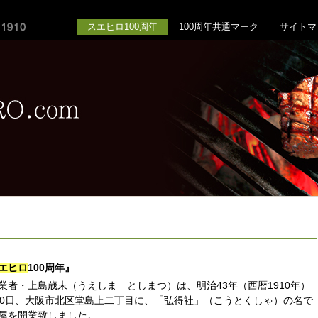
スエヒロ100周年
100周年共通マーク
サイトマ
エヒロ
100周年』
者・上島歳末（うえしま としまつ）は、明治43年（西暦1910年）
10日、大阪市北区堂島上二丁目に、「弘得社」（こうとくしゃ）の名で
屋を開業致しました。