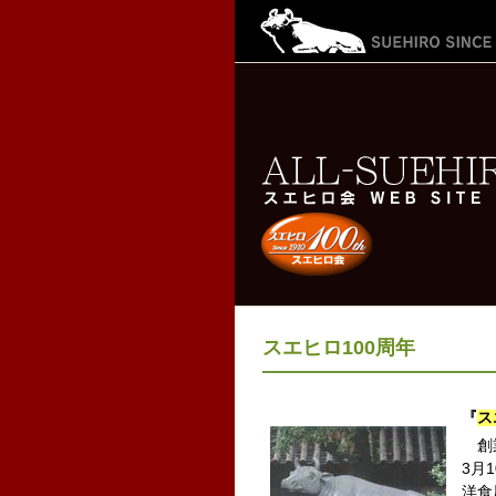
スエヒロ100周年
『
ス
創業
3月
洋食