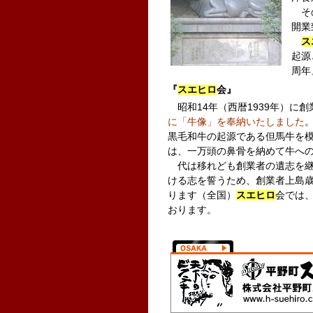
その
開業
ス
起源
周年
『
スエヒロ
会』
昭和14年（西暦1939年）に創
に「牛像」を奉納いたしました
黒毛和牛の起源である但馬牛を
は、一万頭の鼻骨を納めて牛へ
代は移れども創業者の遺志を継
ける志を誓うため、創業者上島
ります（全国）
スエヒロ
会では、
おります。